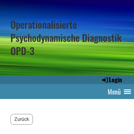
Operationalisierte
Psychodynamische Diagnostik
OPD-3
Login
Menü
Zurück