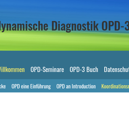
odynamische Diagnostik OPD-
illkommen
OPD-Seminare
OPD-3 Buch
Datenschu
cke
OPD eine Einführung
OPD an Introduction
Koordinations