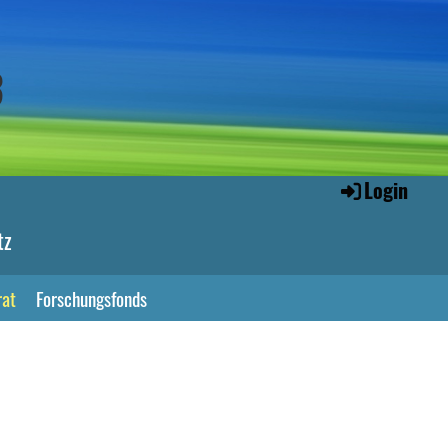
3
Login
tz
rat
Forschungsfonds