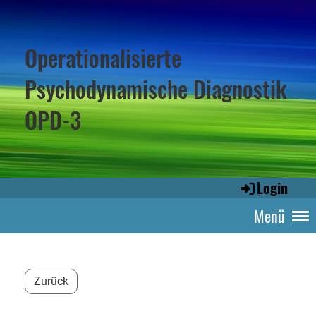
Operationalisierte
Psychodynamische Diagnostik
OPD-3
Login
Menü
Zurück