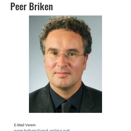
Peer Briken
E-Mail Verein
peer.briken@opd-online.net