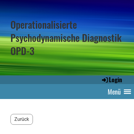
Operationalisierte
Psychodynamische Diagnostik
OPD-3
Login
Menü
Zurück