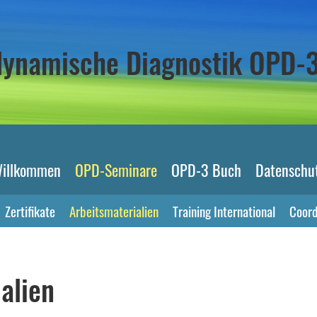
odynamische Diagnostik OPD-
illkommen
OPD-Seminare
OPD-3 Buch
Datenschu
Zertifikate
Arbeitsmaterialien
Training International
Coord
alien