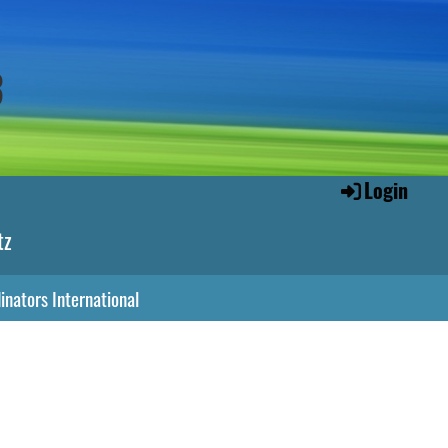
3
Login
tz
inators International